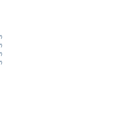
*)
*)
*)
*)